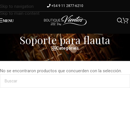
+54 9 11 2877-6210
Skip to navigation
Skip to main content
MENU
Soporte para flauta
Categories
Inicio
/
Modelo del producto
/
Soporte para flauta
No se encontraron productos que concuerden con la selección.