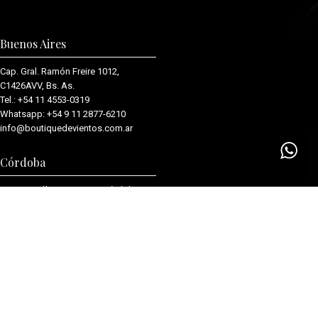
Buenos Aires
Cap. Gral. Ramón Freire 1012,
C1426AVV, Bs. As.
Tel.:
+54 11 4553-0319
Whatsapp:
+54 9 11 2877-6210
info@boutiquedevientos.com.ar
Córdoba
Barrio Jardín, X5016KOE, Córdoba.
Tel.:
+54 9 351 348 9414
cordoba@boutiquedevientos.com.
ar
Links Útiles
Quiénes somos