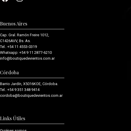
Buenos Aires
Cap. Gral. Ramón Freire 1012,
C1426AVV, Bs. As.
Tel.:
+54 11 4553-0319
Whatsapp:
+54 9 11 2877-6210
info@boutiquedevientos.com.ar
Córdoba
Barrio Jardín, X5016KOE, Córdoba.
Tel.:
+54 9 351 348 9414
cordoba@boutiquedevientos.com.
ar
Links Útiles
Quiénes somos