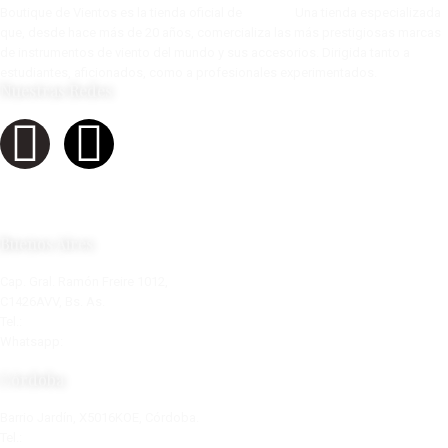
Boutique de Vientos es la tienda oficial de
Tow s.a.
Una tienda especializada
que, desde hace más de 20 años, comercializa las más prestigiosas marcas
de instrumentos de viento del mundo y sus accesorios. Dirigida tanto a
estudiantes, aficionados, como a profesionales experimentados.
Nuestras Redes
Buenos Aires
Cap. Gral. Ramón Freire 1012,
C1426AVV, Bs. As.
Tel.:
+54 11 4553-0319
Whatsapp:
+54 9 11 2877-6210
info@boutiquedevientos.com.ar
Córdoba
Barrio Jardín, X5016KOE, Córdoba.
Tel.:
+54 9 351 348 9414