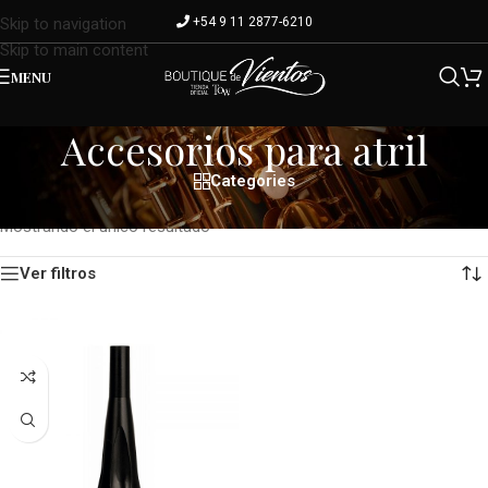
+54 9 11 2877-6210
Skip to navigation
Skip to main content
MENU
Accesorios para atril
Categories
Inicio
/
Shop
/
Accesorios para maderas
/
Oboe
/
Accesorios para atril
Mostrando el único resultado
Ver filtros