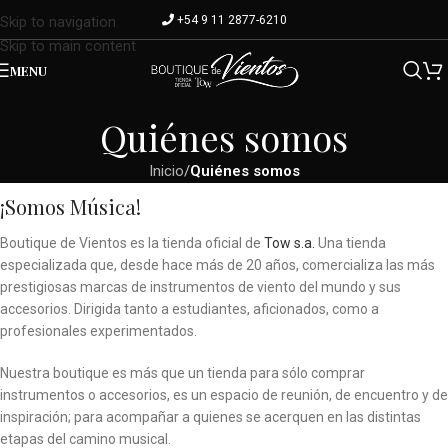
+54 9 11 2877-6210
Skip to navigation
Skip to main content
MENU
Quiénes somos
Inicio
/
Quiénes somos
¡Somos Música!
Boutique de Vientos es la tienda oficial de
Tow s.a.
Una tienda
especializada que, desde hace más de 20 años, comercializa las más
prestigiosas marcas de instrumentos de viento del mundo y sus
accesorios. Dirigida tanto a estudiantes, aficionados, como a
profesionales experimentados.
Nuestra boutique es más que un tienda para sólo comprar
instrumentos o accesorios, es un espacio de reunión, de encuentro y de
inspiración; para acompañar a quienes se acerquen en las distintas
etapas del camino musical.