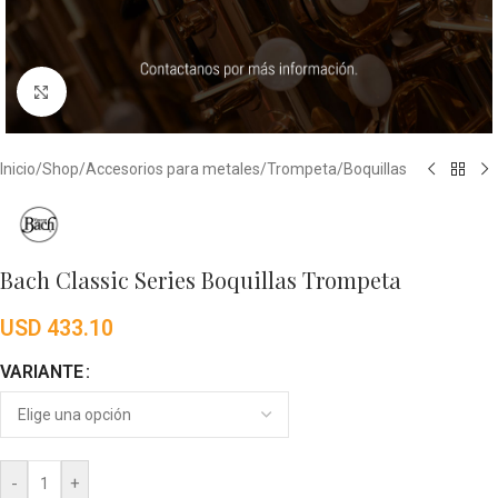
Click to enlarge
Inicio
/
Shop
/
Accesorios para metales
/
Trompeta
/
Boquillas
Bach Classic Series Boquillas Trompeta
USD
433.10
VARIANTE
-
+