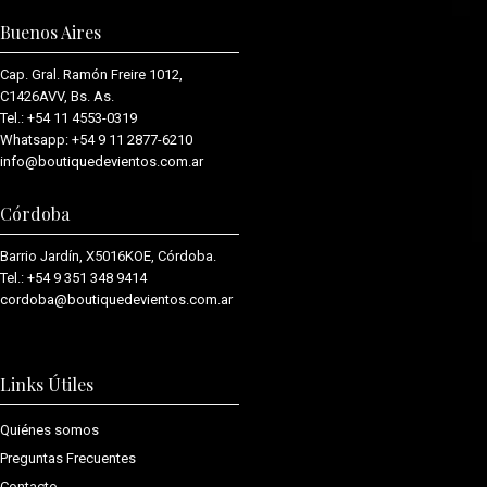
Buenos Aires
Cap. Gral. Ramón Freire 1012,
C1426AVV, Bs. As.
Tel.:
+54 11 4553-0319
Whatsapp:
+54 9 11 2877-6210
info@boutiquedevientos.com.ar
Córdoba
Barrio Jardín, X5016KOE, Córdoba.
Tel.:
+54 9 351 348 9414
cordoba@boutiquedevientos.com.
ar
Links Útiles
Quiénes somos
Preguntas Frecuentes
Contacto