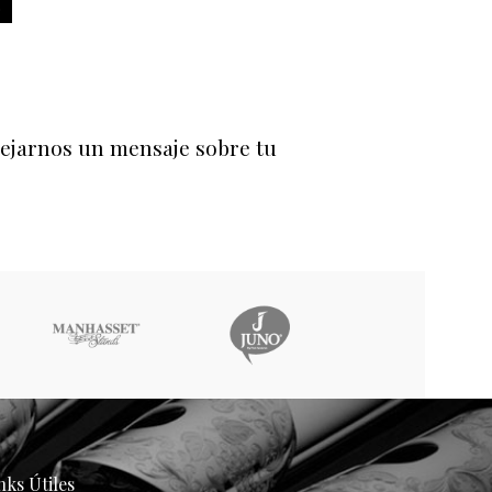
O
dejarnos un mensaje sobre tu
nks Útiles