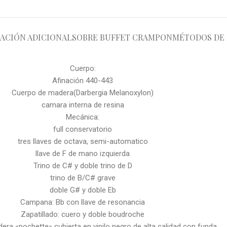
ACIÓN ADICIONAL
SOBRE BUFFET CRAMPON
MÉTODOS DE 
Cuerpo:
Afinación 440-443
Cuerpo de madera(Darbergia Melanoxylon)
camara interna de resina
Mecánica:
full conservatorio
tres llaves de octava, semi-automatico
llave de F de mano izquierda
Trino de C# y doble trino de D
trino de B/C# grave
doble G# y doble Eb
Campana: Bb con llave de resonancia
Zapatillado: cuero y doble boudroche
ra «pochette» cubierta en vinilo negro de alta calidad con funda