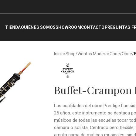
TIENDA
QUIÉNES SOMOS
SHOWROOM
CONTACTO
PREGUNTAS F
Inicio
/
Shop
/
Vientos Madera
/
Oboe
/
Oboe
/
Buffet-Crampon 
Las cualidades del oboe Prestige han s
25 años. este instrumento se destaca por
músicos de todas las escuelas tocar todo
cámara o solista. Centrado pero flexible
amplia gama de matices musicales, sin dej