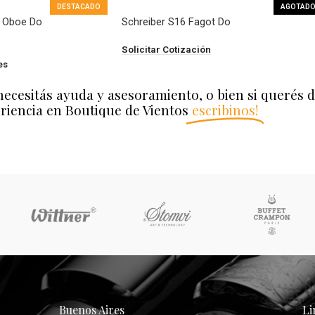
DESTACADO
AGOTAD
n Oboe Do
Schreiber S16 Fagot Do
Solicitar Cotización
es
necesitás ayuda y asesoramiento, o bien si querés 
riencia en Boutique de Vientos
escribinos!
Buenos Aires
Li