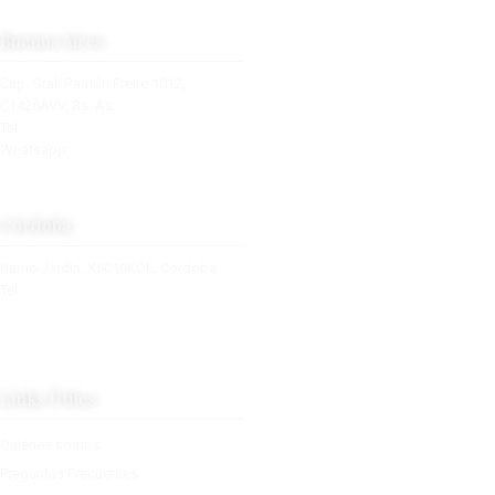
Buenos Aires
Cap. Gral. Ramón Freire 1012,
C1426AVV, Bs. As.
Tel.:
+54 11 4553-0319
Whatsapp:
+54 9 11 2877-6210
info@boutiquedevientos.com.ar
Córdoba
Barrio Jardín, X5016KOE, Córdoba.
Tel.:
+54 9 351 348 9414
cordoba@boutiquedevientos.com.
ar
Links Útiles
Quiénes somos
Preguntas Frecuentes