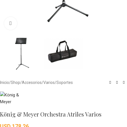
Click to enlarge
Inicio
/
Shop
/
Accesorios
/
Varios
/
Soportes
König & Meyer Orchestra Atriles Varios
USD
178.26