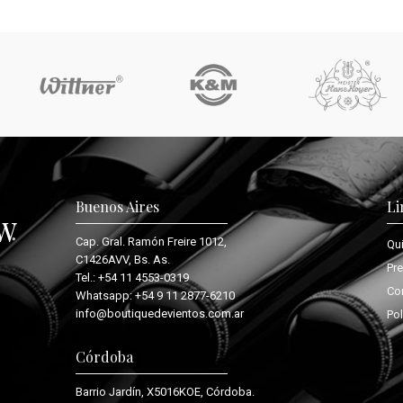
Buenos Aires
Li
Cap. Gral. Ramón Freire 1012,
Qu
C1426AVV, Bs. As.
Pr
Tel.:
+54 11 4553-0319
Co
Whatsapp:
+54 9 11 2877-6210
info@boutiquedevientos.com.ar
Pol
Córdoba
Barrio Jardín, X5016KOE, Córdoba.