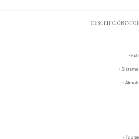
DESCRIPCIÓN
INFO
• Ext
• Sistema 
• Almoh
• Toogle