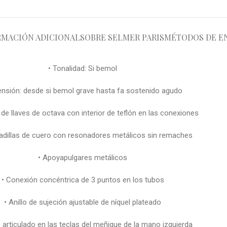
RMACIÓN ADICIONAL
SOBRE SELMER PARIS
MÉTODOS DE E
• Tonalidad: Si bemol
ensión: desde si bemol grave hasta fa sostenido agudo
de llaves de octava con interior de teflón en las conexiones
adillas de cuero con resonadores metálicos sin remaches
• Apoyapulgares metálicos
• Conexión concéntrica de 3 puntos en los tubos
• Anillo de sujeción ajustable de níquel plateado
 articulado en las teclas del meñique de la mano izquierda