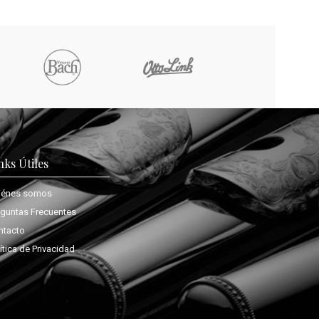
nks Útiles
iénes somos
eguntas Frecuentes
ntacto
ítica de Privacidad