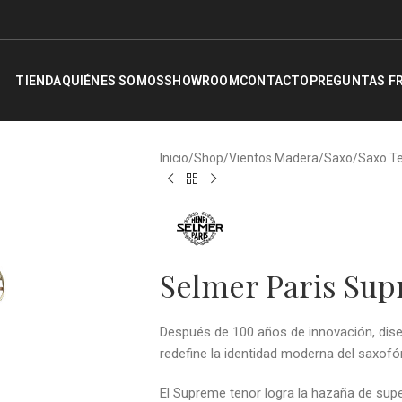
TIENDA
QUIÉNES SOMOS
SHOWROOM
CONTACTO
PREGUNTAS F
Inicio
/
Shop
/
Vientos Madera
/
Saxo
/
Saxo T
Selmer Paris Sup
Después de 100 años de innovación, dise
redefine la identidad moderna del saxofó
El Supreme tenor logra la hazaña de supera