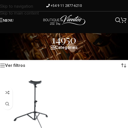
+54 9 11 2877-6210
Skip to navigation
Skip to main content
MENU
14950
Categories
Mostrando el único resultado
Inicio
/
Modelo del producto
/
14950
Ver filtros