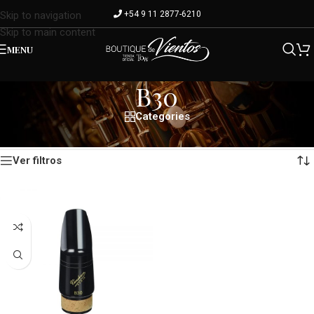
+54 9 11 2877-6210
Skip to navigation
Skip to main content
MENU
B30
Categories
Mostrando el único resultado
Inicio
/
Modelo del producto
/
B30
Ver filtros