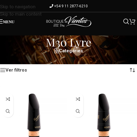
+54 9 11 2877-6210
Skip to navigation
Skip to main content
MENU
M30 Lyre
Categories
Mostrando los 2 resultados
Inicio
/
Modelo del producto
/
M30 Lyre
Ver filtros