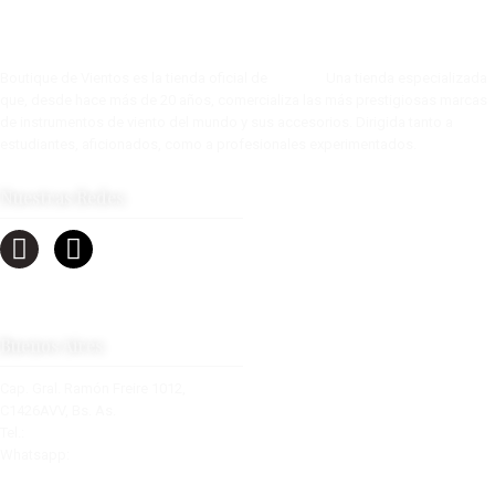
Boutique de Vientos es la tienda oficial de
Tow s.a.
Una tienda especializada
que, desde hace más de 20 años, comercializa las más prestigiosas marcas
de instrumentos de viento del mundo y sus accesorios. Dirigida tanto a
estudiantes, aficionados, como a profesionales experimentados.
Nuestras Redes
Buenos Aires
Cap. Gral. Ramón Freire 1012,
C1426AVV, Bs. As.
Tel.:
+54 11 4553-0319
Whatsapp:
+54 9 11 2877-6210
info@boutiquedevientos.com.ar