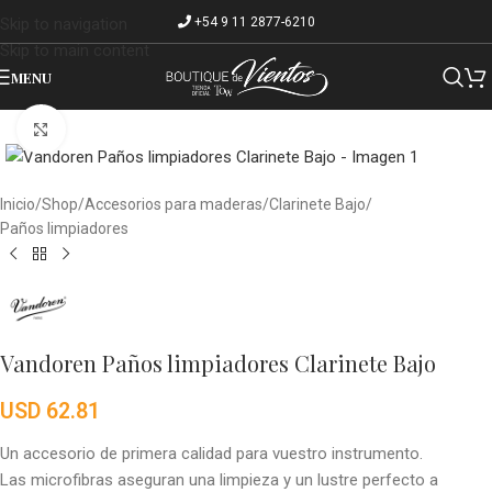
+54 9 11 2877-6210
Skip to navigation
Skip to main content
MENU
Click to enlarge
Inicio
/
Shop
/
Accesorios para maderas
/
Clarinete Bajo
/
Paños limpiadores
Vandoren Paños limpiadores Clarinete Bajo
USD
62.81
Un accesorio de primera calidad para vuestro instrumento.
Las microfibras aseguran una limpieza y un lustre perfecto a