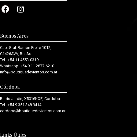
Buenos Aires
Cap. Gral. Ramón Freire 1012,
C1426AVV, Bs. As.
Tel.:
+54 11 4553-0319
Whatsapp:
+54 9 11 2877-6210
info@boutiquedevientos.com.ar
Córdoba
Barrio Jardín, X5016KOE, Córdoba.
Tel.:
+54 9 351 348 9414
cordoba@boutiquedevientos.com.
ar
Links Útiles