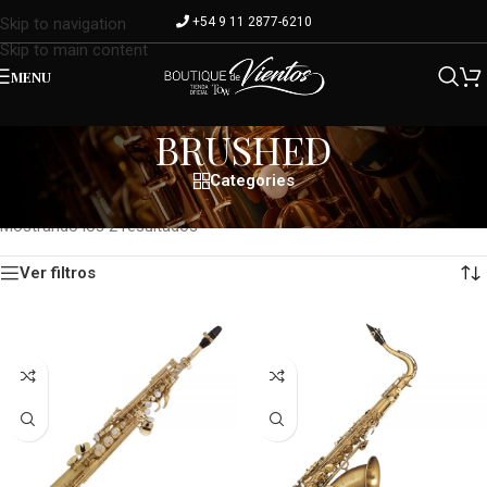
+54 9 11 2877-6210
Skip to navigation
Skip to main content
MENU
BRUSHED
Categories
Inicio
/
Terminación del producto
/
BRUSHED
Mostrando los 2 resultados
Ver filtros