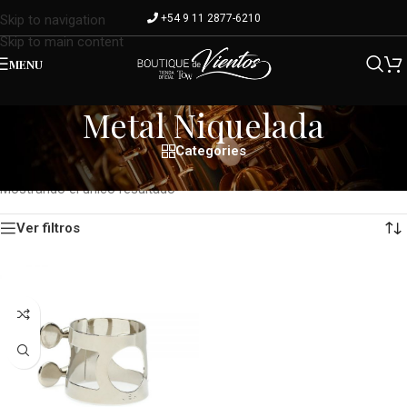
+54 9 11 2877-6210
Skip to navigation
Skip to main content
MENU
Metal Niquelada
Categories
Inicio
/
Terminación del producto
/
Metal Niquelada
Mostrando el único resultado
Ver filtros